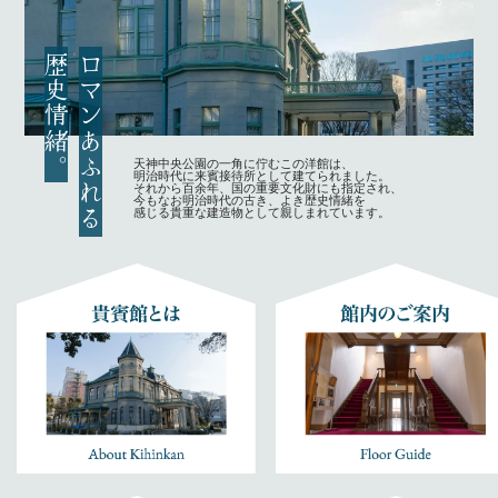
歴史情緒
ロマンあふれる
。
天神中央公園の一角に佇むこの洋館は、
明治時代に来賓接待所として建てられました。
それから百余年、国の重要文化財にも指定され、
今もなお明治時代の古き、よき歴史情緒を
感じる貴重な建造物として親しまれています。