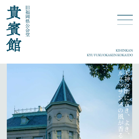
KIHINKAN
KYU FUKUOKAKEN KOKAIDO
ルネッサンスの風が香る。
天神の街に古き
、
よき
、