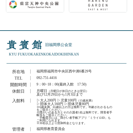
旧福岡県公会堂
KYU FUKUOKAKEN
KOKAIDO
KIHINKAN
所在地
福岡県福岡市中央区西中洲6番29号
TEL
092-751-4416
開館時間
9：00−18：00(最終入館 17:50)
休館日
月曜日
（月曜日が休日のときは翌日）
及び12月29日から1月3日まで
入館料
▷大人200円 ▷児童100円
（15歳未満）
▷団体大人160円 ▷団体児童80円
※6歳未満、65歳以上の方は無料です。年齢がわかるもの
をご提示ください。
※障がいのある方とその介護者1名は無料です。障害者手
帳等をご提示ください。
手帳提示には、障がい者手帳アプリ「ミライロID」も
ご利用になれます。
※30名以上より団体料金となります。
管理者
福岡県教育委員会