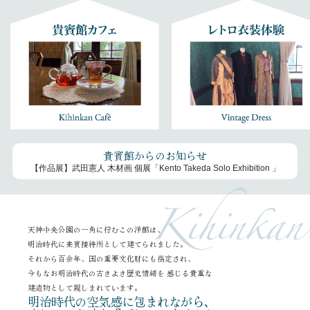
貴賓館からのお知らせ
【作品展】武田憲人 木材画 個展「Kento Takeda Solo Exhibition 」
天神中央公園の一角に佇むこの洋館は、
明治時代に来賓接待所として建てられました。
それから百余年、国の重要文化財にも指定され、
今もなお明治時代の古きよき歴史情緒を
感じる貴重な
建造物として親しまれています。
明治時代の空気感に包まれながら､