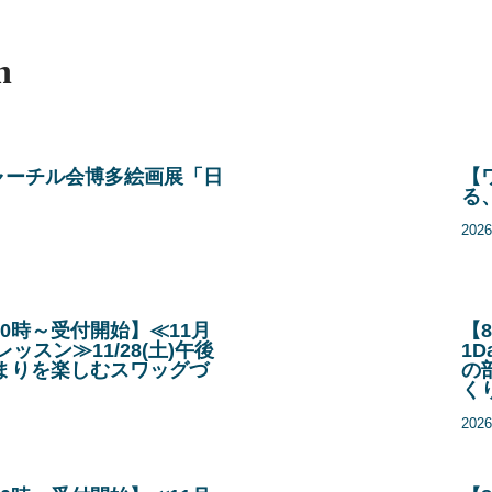
n
ャーチル会博多絵画展「日
【
」
る
20
AM10時～受付開始】≪11月
【8
レッスン≫11/28(土)午後
1D
まりを楽しむスワッグづ
の
く
20