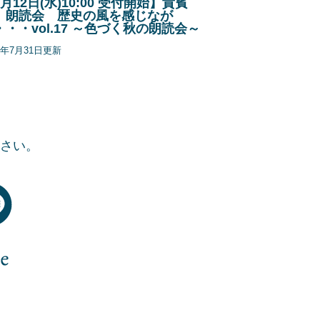
月12日(水)10:00 受付開始】貴賓
 朗読会 歴史の風を感じなが
・・・vol.17 ～色づく秋の朗読会～
26年7月31日更新
さい。