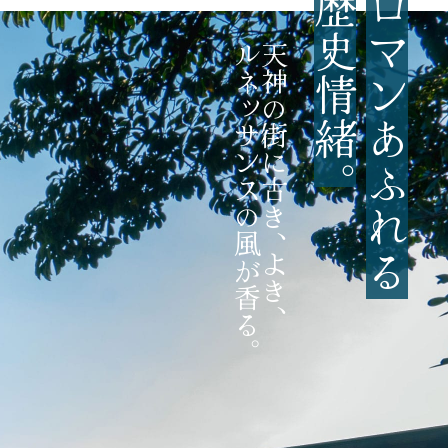
歴史情緒
ロマンあふれる
ルネッサンスの風が香る。
天神の街に古き
。
、
よき
、