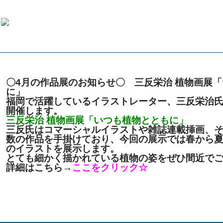
〇4月の作品展のお知らせ〇 三反栄治 植物画展
に」
福岡で活躍しているイラストレーター、三反栄治
開催します。
三反栄治 植物画展「いつも植物とともに」
三反氏はコマーシャルイラストや雑誌連載挿画、
数の作品を手掛けており、今回の展示では春から
のイラストを展示します。
とても細かく描かれている植物の姿をぜひ間近で
詳細はこちら→
ここをクリック☆