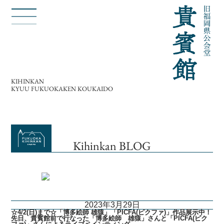
KIHINKAN
KYUU FUKUOKAKEN KOUKAIDO
Kihinkan BLOG
2023年3月29日
☆4/2(日)まで☆「博多絵師 雄猿」「PICFA(ピクファ)」作品展示中！
先日、貴賓館前で行なった「博多絵師 雄猿」さんと「PICFA(ピク