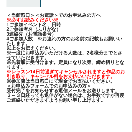
＜当館窓口＞＜お電話＞でのお申込みの方へ
※必ずお読みください※
1ご参加イベント名、日時
2ご参加者名（ふりがな）
3連絡先（お電話番号）
4ご参加人数 ※お連れの方のお名前の記載もお願いい
たします。
以上をお伝えください。
※一度にお申込みいただける人数は、2名様分までとさ
せていただきます。
※先着順に受付けます。定員になり次第、締め切りとな
ります。
※レッスン14日前過ぎてキャンセルされますと作品のお
引き取り、キャンセル料をお支払いいただきます。
※参加費は当日窓口にて現金でお支払いください。
＜お申込みフォームでのお申込みの方＞
受付完了をお知らせする返信メールをお送りします。
２～３日経っても返信がない場合は、お手数ですが再度
ご連絡いただきますようお願い申し上げます。