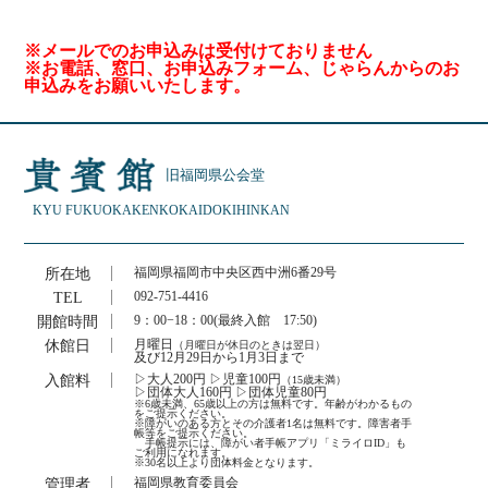
※メールでのお申込みは受付けておりません
※お電話、窓口、お申込みフォーム、じゃらんからのお
申込みをお願いいたします。
旧福岡県公会堂
KYU FUKUOKAKEN
KOKAIDO
KIHINKAN
所在地
福岡県福岡市中央区西中洲6番29号
TEL
092-751-4416
開館時間
9：00−18：00(最終入館 17:50)
休館日
月曜日
（月曜日が休日のときは翌日）
及び12月29日から1月3日まで
入館料
▷大人200円 ▷児童100円
（15歳未満）
▷団体大人160円 ▷団体児童80円
※6歳未満、65歳以上の方は無料です。年齢がわかるもの
をご提示ください。
※障がいのある方とその介護者1名は無料です。障害者手
帳等をご提示ください。
手帳提示には、障がい者手帳アプリ「ミライロID」も
ご利用になれます。
※30名以上より団体料金となります。
管理者
福岡県教育委員会