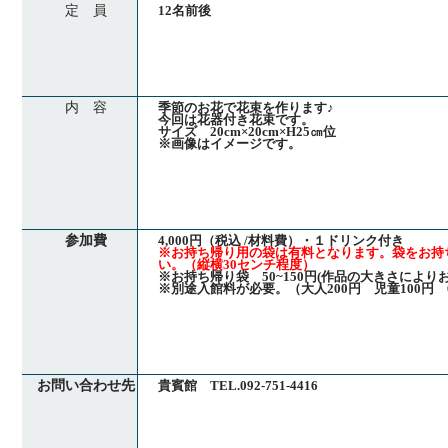
定 員
12名前後
内 容
季節のお花で花束を作ります♪
今回は花器付き花束です。
サイズ 20cm×20cm×H25㎝位
※画像はイメージです。
参加費
4,000円（税込 /材料費）・１ドリンク付き
※お持ち帰り用の袋は有料となります。袋をお持
い。（縦横30センチ程度）
※お持ち帰り袋 50~150円(作品の大きさにより
※別途入館料が必要。（大人200円 児童100円 
お問い合わせ先
貴賓館 TEL.092-751-4416