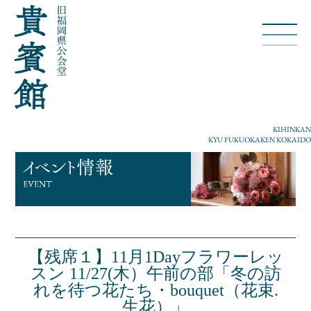
KIHINKAN
KYU FUKUOKAKEN KOKAIDO
【残席１】11月1Dayフラワーレッ
スン 11/27(木）午前の部「冬の訪
れを待つ花たち・bouquet（花束.
生花）」