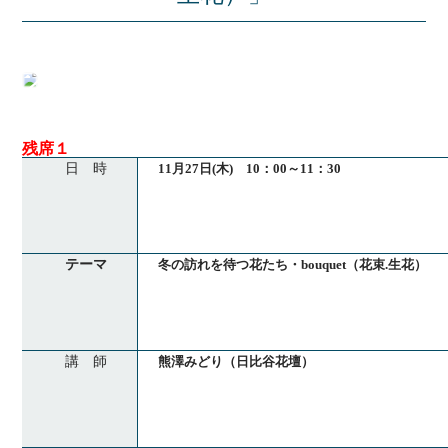
残席１
日 時
11月27日(木) 10：00～11：30
テーマ
冬の訪れを待つ花たち・bouquet（花束.生花）
講 師
熊澤みどり（日比谷花壇）