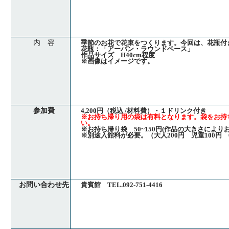
内 容
季節のお花で花束をつくります。今回は、花瓶付
花瓶：「アーバン・ラウンドベース」
作品サイズ H40cm程度
※画像はイメージです。
参加費
4,200円（税込 /材料費）・１ドリンク付き
※お持ち帰り用の袋は有料となります。袋をお持
い。
※お持ち帰り袋 50~150円(作品の大きさにより
※別途入館料が必要。（大人200円 児童100円 
お問い合わせ先
貴賓館 TEL.092-751-4416