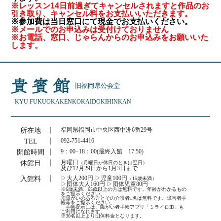
※レッスン14日前過ぎてキャンセルされますと作品のお
引き取り、キャンセル料をお支払いいただきます。
※参加費は当日窓口にて現金でお支払いください。
※メールでのお申込みは受付けておりません
※お電話、窓口、じゃらんからのお申込みをお願いいた
します。
旧福岡県公会堂
KYU FUKUOKAKEN
KOKAIDO
KIHINKAN
所在地
福岡県福岡市中央区西中洲6番29号
TEL
092-751-4416
開館時間
9：00−18：00(最終入館 17:50)
休館日
月曜日
（月曜日が休日のときは翌日）
及び12月29日から1月3日まで
入館料
▷大人200円 ▷児童100円
（15歳未満）
▷団体大人160円 ▷団体児童80円
※6歳未満、65歳以上の方は無料です。年齢がわかるもの
をご提示ください。
※障がいのある方とその介護者1名は無料です。障害者手
帳等をご提示ください。
手帳提示には、障がい者手帳アプリ「ミライロID」も
ご利用になれます。
※30名以上より団体料金となります。