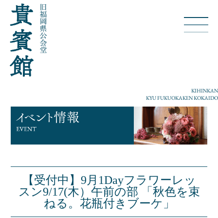
KIHINKAN
KYU FUKUOKAKEN KOKAIDO
【受付中】9月1Dayフラワーレッ
スン9/17(木）午前の部 「秋色を束
ねる。花瓶付きブーケ」