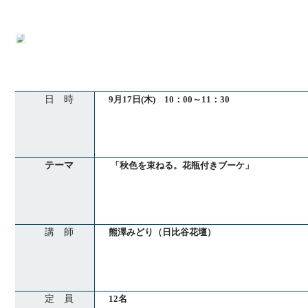
日 時
9月17日(木) 10：00～11：30
テーマ
「秋色を束ねる。花瓶付きブーケ」
講 師
熊澤みどり（日比谷花壇）
定 員
12名