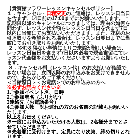
【貴賓館フラワーレッスンキャンセルポリシー】
１．キャンセル・
日程変更
のご連絡は、レッスン日当日
を含まず、14日前の17:00までにお願いいたします。上
記期限以降のキャンセルにつきましては、理由の如何を
問わず、レッスン代全額をレッスン日当日を含まず7日
以内に当館にてお支払いいただきます。また、花材のお
引き取りを希望される場合は、レッスン日翌日までに当
館にてお引き取りをお願いいたします。
２．やむを得ない事情によりご来館が難しい場合は、
レッスン日当日を含まず7日以内必着で現金書留にてレ
ッスン代全額をお支払いくださいますようお願いいたし
ます。
３．キャンセル料（レッスン代）のお支払いが確認で
きない場合は、次回以降のお申込みをお受けできません
ので、あらかじめご了承ください。
＜当館窓口＞＜お電話＞でのお申込みの方へ
※必ずお読みください※
1ご参加イベント名、日時
2ご参加者名（ふりがな）
3連絡先（お電話番号）
4ご参加人数 ※お連れの方のお名前の記載もお願いい
たします。
以上をお伝えください。
※一度にお申込みいただける人数は、2名様分までとさ
せていただきます。
※先着順に受付けます。定員になり次第、締め切りとな
ります。