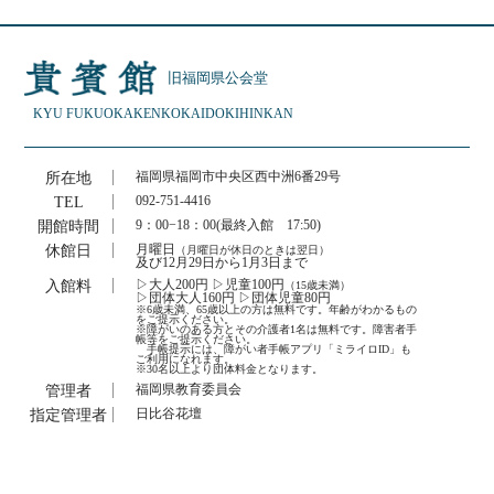
旧福岡県公会堂
KYU FUKUOKAKEN
KOKAIDO
KIHINKAN
所在地
福岡県福岡市中央区西中洲6番29号
TEL
092-751-4416
開館時間
9：00−18：00(最終入館 17:50)
休館日
月曜日
（月曜日が休日のときは翌日）
及び12月29日から1月3日まで
入館料
▷大人200円 ▷児童100円
（15歳未満）
▷団体大人160円 ▷団体児童80円
※6歳未満、65歳以上の方は無料です。年齢がわかるもの
をご提示ください。
※障がいのある方とその介護者1名は無料です。障害者手
帳等をご提示ください。
手帳提示には、障がい者手帳アプリ「ミライロID」も
ご利用になれます。
※30名以上より団体料金となります。
管理者
福岡県教育委員会
指定管理者
日比谷花壇