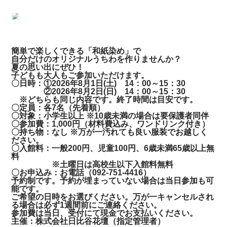
簡単で楽しくできる「和紙染め」で
自分だけのオリジナルうちわを作りませんか？
夏の思い出にぜひ！
子どもも大人もご参加いただけます。
〇日時：①2026年8月1日(土) 14：00～15：30
②2026年8月2日(日) 14：00～15：30
※どちらも同じ内容です。終了時間は目安です。
〇定員：各7名（先着順）
〇対象：小学生以上 ※10歳未満の場合は要保護者同伴
〇参加費：1,000円（材料費込み、ワンドリンク付き）
〇持ち物：なし ※万が一汚れても良い服装でお越しく
ださい。
〇入館料：一般200円、児童100円、6歳未満65歳以上無
料
※土曜日は高校生以下入館料無料
〇お申込み：お電話（092-751-4416）
予約制です。予約が埋まっていない場合は当日参加も可
能です。
ご希望の日時をお選びください。万が一キャンセルされ
る場合は必ず1週間前にご連絡ください。
参加費は当日、受付にて現金でお支払いください。
主催：株式会社日比谷花壇（指定管理者）