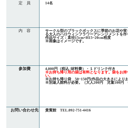
定 員
14名
内 容
サークル型のブラックボックスに季節のお花や実
る大人のハロウィンフラワーアレンジメントを作
作品サイズ：直径15cm×H15~20cm程度
※画像はイメージです。
参加費
4,000円（税込 /材料費）・１ドリンク付き
※お持ち帰り用の袋は有料となります。袋をお持
い。
※お持ち帰り袋 50~150円(作品の大きさにより
※別途入館料が必要。（大人200円 児童100円 
お問い合わせ先
貴賓館 TEL.092-751-4416