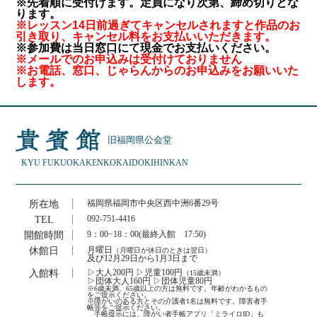
※先着順に受付けます。定員になり次第、締め切りとな
ります。
※レッスン14日前過ぎてキャンセルされますと作品のお
引き取り、キャンセル料をお支払いいただきます。
※参加費は当日窓口にて現金でお支払いください。
※メールでのお申込みは受付けておりません
※お電話、窓口、じゃらんからのお申込みをお願いいた
します。
旧福岡県公会堂
KYU FUKUOKAKEN
KOKAIDO
KIHINKAN
所在地
福岡県福岡市中央区西中洲6番29号
TEL
092-751-4416
開館時間
9：00−18：00(最終入館 17:50)
休館日
月曜日
（月曜日が休日のときは翌日）
及び12月29日から1月3日まで
入館料
▷大人200円 ▷児童100円
（15歳未満）
▷団体大人160円 ▷団体児童80円
※6歳未満、65歳以上の方は無料です。年齢がわかるもの
をご提示ください。
※障がいのある方とその介護者1名は無料です。障害者手
帳等をご提示ください。
手帳提示には、障がい者手帳アプリ「ミライロID」も