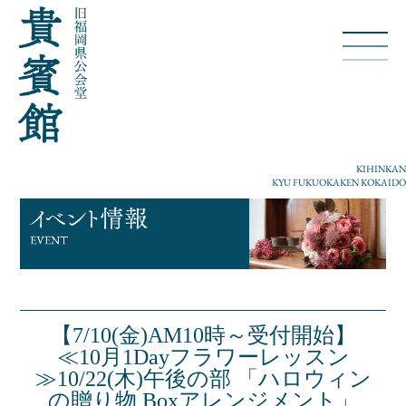
KIHINKAN
KYU FUKUOKAKEN KOKAIDO
【7/10(金)AM10時～受付開始】
≪10月1Dayフラワーレッスン
≫10/22(木)午後の部 「ハロウィン
の贈り物 Boxアレンジメント」