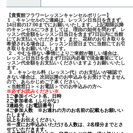
【貴賓館フラワーレッスンキャンセルポリシー】
１．キャンセルのご連絡は、レッスン日当日を含まず、
14日前の17:00までにお願いいたします。上記期限以降
のキャンセルにつきましては、理由の如何を問わず、レ
ッスン代全額をレッスン日当日を含まず7日以内に当館
にてお支払いいただきます。また、花材のお引き取りを
希望される場合は、レッスン日翌日までに当館にてお引
き取りをお願いいたします。
２．やむを得ない事情によりご来館が難しい場合は、
レッスン日当日を含まず7日以内必着で現金書留にてレ
ッスン代全額をお支払いくださいますようお願いいたし
ます。
３．キャンセル料（レッスン代）のお支払いが確認で
きない場合は、次回以降のお申込みをお受けできません
ので、あらかじめご了承ください。
＜当館窓口＞＜お電話＞でのお申込みの方へ
※必ずお読みください※
1ご参加イベント名、日時
2ご参加者名（ふりがな）
3連絡先（お電話番号）
4ご参加人数 ※お連れの方のお名前の記載もお願いい
たします。
以上をお伝えください。
※一度にお申込みいただける人数は、2名様分までとさ
せていただきます。