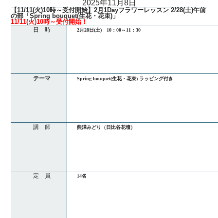
2025年11月8日
【11/11(火)10時～受付開始】2月1Dayフラワーレッスン 2/28(土)午前
の部「Spring bouquet(生花・花束)」
11/11(火)10時～受付開始！
日 時
2月28日(土) 10：00～11：30
テーマ
Spring bouquet(生花・花束) ラッピング付き
講 師
熊澤みどり（日比谷花壇）
定 員
14名