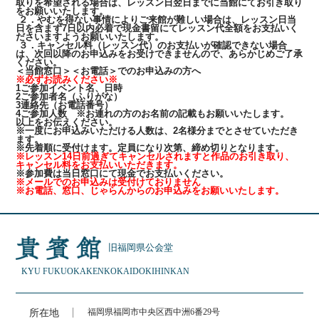
取りを希望される場合は、レッスン日翌日までに当館にてお引き取り
をお願いいたします。
２．やむを得ない事情によりご来館が難しい場合は、レッスン日当
日を含まず7日以内必着で現金書留にてレッスン代全額をお支払いく
ださいますようお願いいたします。
３．キャンセル料（レッスン代）のお支払いが確認できない場合
は、次回以降のお申込みをお受けできませんので、あらかじめご了承
ください。
＜当館窓口＞＜お電話＞でのお申込みの方へ
※必ずお読みください※
1ご参加イベント名、日時
2ご参加者名（ふりがな）
3連絡先（お電話番号）
4ご参加人数 ※お連れの方のお名前の記載もお願いいたします。
以上をお伝えください。
※一度にお申込みいただける人数は、2名様分までとさせていただき
ます。
※先着順に受付けます。定員になり次第、締め切りとなります。
※レッスン14日前過ぎてキャンセルされますと作品のお引き取り、
キャンセル料をお支払いいただきます。
※参加費は当日窓口にて現金でお支払いください。
※メールでのお申込みは受付けておりません
※お電話、窓口、じゃらんからのお申込みをお願いいたします。
旧福岡県公会堂
KYU FUKUOKAKEN
KOKAIDO
KIHINKAN
所在地
福岡県福岡市中央区西中洲6番29号