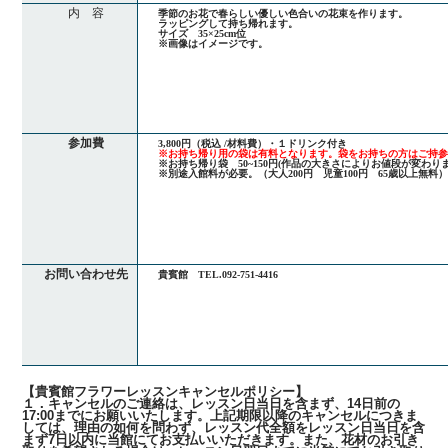
内 容
季節のお花で
春らしい優しい色合いの花束を作ります。
ラッピングして持ち帰れます。
サイズ 35×25cm位
※画像はイメージです。
参加費
3,800円（税込 /材料費）・１ドリンク付き
※お持ち帰り用の袋は有料となります。袋をお持ちの方はご持
※お持ち帰り袋 50~150円(作品の大きさによりお値段が変わりま
※別途入館料が必要。（大人200円 児童100円 65歳以上無料
お問い合わせ先
貴賓館 TEL.092-751-4416
【貴賓館フラワーレッスンキャンセルポリシー】
１．キャンセルのご連絡は、レッスン日当日を含まず、14日前の
17:00までにお願いいたします。上記期限以降のキャンセルにつきま
しては、理由の如何を問わず、レッスン代全額をレッスン日当日を含
まず7日以内に当館にてお支払いいただきます。また、花材のお引き