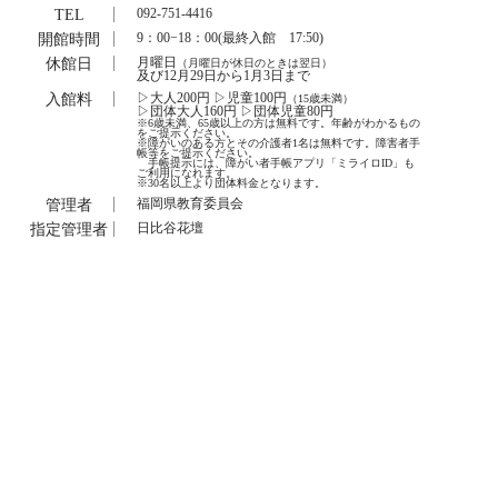
TEL
092-751-4416
開館時間
9：00−18：00(最終入館 17:50)
休館日
月曜日
（月曜日が休日のときは翌日）
及び12月29日から1月3日まで
入館料
▷大人200円 ▷児童100円
（15歳未満）
▷団体大人160円 ▷団体児童80円
※6歳未満、65歳以上の方は無料です。年齢がわかるもの
をご提示ください。
※障がいのある方とその介護者1名は無料です。障害者手
帳等をご提示ください。
手帳提示には、障がい者手帳アプリ「ミライロID」も
ご利用になれます。
※30名以上より団体料金となります。
管理者
福岡県教育委員会
指定管理者
日比谷花壇