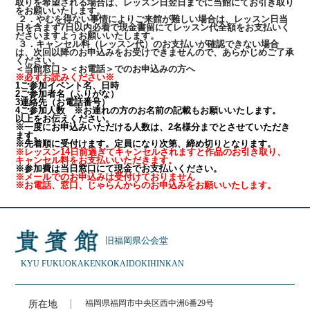
取りを希望される場合は、レッスン日翌日までに当館にてお引き取り
をお願いいたします。
２．やむを得ない事情によりご来館が難しい場合は、レッスン日当
日を含まず7日以内必着で現金書留にてレッスン代全額をお支払いく
ださいますようお願いいたします。
３．キャンセル料（レッスン代）のお支払いが確認できない場合
は、次回以降のお申込みをお受けできませんので、あらかじめご了承
ください。
＜当館窓口＞＜お電話＞でのお申込みの方へ
※必ずお読みください※
1ご参加イベント名、日時
2ご参加者名（ふりがな）
3連絡先（お電話番号）
4ご参加人数 ※お連れの方のお名前の記載もお願いいたします。
以上をお伝えください。
※一度にお申込みいただける人数は、2名様分までとさせていただき
ます。
※先着順に受付けます。定員になり次第、締め切りとなります。
※レッスン14日前過ぎてキャンセルされますと作品のお引き取り、
キャンセル料をお支払いいただきます。
※参加費は当日窓口にて現金でお支払いください。
※メールでのお申込みは受付けておりません
※お電話、窓口、じゃらんからのお申込みをお願いいたします。
旧福岡県公会堂
KYU FUKUOKAKEN
KOKAIDO
KIHINKAN
所在地
福岡県福岡市中央区西中洲6番29号