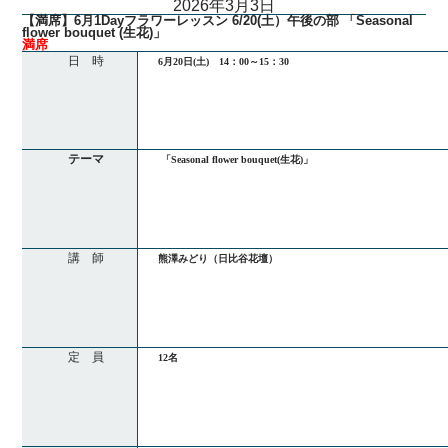
2026年3月3日
【満席】6月1Dayフラワーレッスン 6/20(土）午後の部 「Seasonal
flower bouquet (生花)」
満席
日 時
6月20日(土) 14：00～15：30
テーマ
「Seasonal flower bouquet(生花)」
講 師
熊澤みどり（日比谷花壇）
定 員
12名