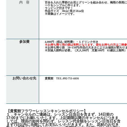
内 容
百合を入れた季節のお花とグリーンを組み合わせ、梅雨の長雨
ーケをシンプルに作ります。
ラッピング付きです！
作品サイズ 30cm×長さ50㎝位
※画像はイメージです。
参加費
4,000円（税込 /材料費）・１ドリンク付き
※お持ち帰り用の袋は有料となります。袋をお持ちの方はご持
※お持ち帰り袋 50~150円(作品の大きさによりお値段が変わりま
※別途入館料が必要。（大人200円 児童100円 65歳以上無料
お問い合わせ先
貴賓館 TEL.092-751-4416
【貴賓館フラワーレッスンキャンセルポリシー】
１．キャンセルのご連絡は、レッスン日当日を含まず、14日前の
17:00までにお願いいたします。上記期限以降のキャンセルにつきま
しては、理由の如何を問わず、レッスン代全額をレッスン日当日を含
まず7日以内に当館にてお支払いいただきます。また、花材のお引き