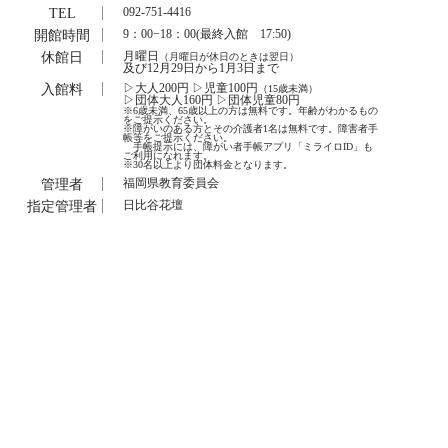
TEL
092-751-4416
開館時間
9：00−18：00(最終入館 17:50)
休館日
月曜日
（月曜日が休日のときは翌日）
及び12月29日から1月3日まで
入館料
▷大人200円 ▷児童100円
（15歳未満）
▷団体大人160円 ▷団体児童80円
※6歳未満、65歳以上の方は無料です。年齢がわかるもの
をご提示ください。
※障がいのある方とその介護者1名は無料です。障害者手
帳等をご提示ください。
手帳提示には、障がい者手帳アプリ「ミライロID」も
ご利用になれます。
※30名以上より団体料金となります。
管理者
福岡県教育委員会
指定管理者
日比谷花壇