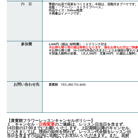
内 容
季節のお花で花束をつくります。今回は、花瓶付きブーケです
花瓶：「アーバン・ストライプベース」
作品サイズ：H40cm程度
※画像はイメージです。
参加費
4,000円（税込 /材料費）・１ドリンク付き
※お持ち帰り用の袋は有料となります。袋をお持ちの方はご持
※お持ち帰り袋 50~150円(作品の大きさによりお値段が変わりま
※別途入館料が必要。（大人200円 児童100円 65歳以上無料
お問い合わせ先
貴賓館 TEL.092-751-4416
【貴賓館フラワーレッスンキャンセルポリシー】
１．キャンセル・
日程変更
のご連絡は、レッスン日当日を含まず、
14日前の17:00までにお願いいたします。上記期限以降のキャンセル
につきましては、理由の如何を問わず、レッスン代全額をレッスン日
当日を含まず7日以内に当館にてお支払いいただきます。また、花材