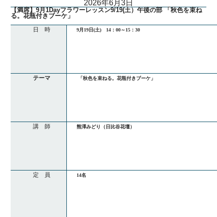
2026年6月3日
【満席】9月1Dayフラワーレッスン9/19(土）午後の部 「秋色を束ね
る。花瓶付きブーケ」
日 時
9月19日(土) 14：00～15：30
テーマ
「秋色を束ねる。花瓶付きブーケ」
講 師
熊澤みどり（日比谷花壇）
定 員
14名