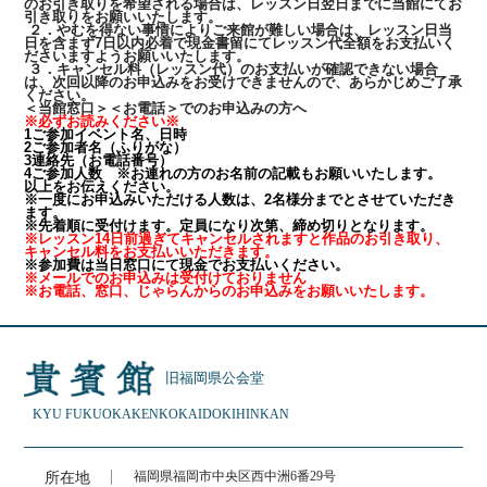
のお引き取りを希望される場合は、レッスン日翌日までに当館にてお
引き取りをお願いいたします。
２．やむを得ない事情によりご来館が難しい場合は、レッスン日当
日を含まず7日以内必着で現金書留にてレッスン代全額をお支払いく
ださいますようお願いいたします。
３．キャンセル料（レッスン代）のお支払いが確認できない場合
は、次回以降のお申込みをお受けできませんので、あらかじめご了承
ください。
＜当館窓口＞＜お電話＞でのお申込みの方へ
※必ずお読みください※
1ご参加イベント名、日時
2ご参加者名（ふりがな）
3連絡先（お電話番号）
4ご参加人数 ※お連れの方のお名前の記載もお願いいたします。
以上をお伝えください。
※一度にお申込みいただける人数は、2名様分までとさせていただき
ます。
※先着順に受付けます。定員になり次第、締め切りとなります。
※レッスン14日前過ぎてキャンセルされますと作品のお引き取り、
キャンセル料をお支払いいただきます。
※参加費は当日窓口にて現金でお支払いください。
※メールでのお申込みは受付けておりません
※お電話、窓口、じゃらんからのお申込みをお願いいたします。
旧福岡県公会堂
KYU FUKUOKAKEN
KOKAIDO
KIHINKAN
所在地
福岡県福岡市中央区西中洲6番29号