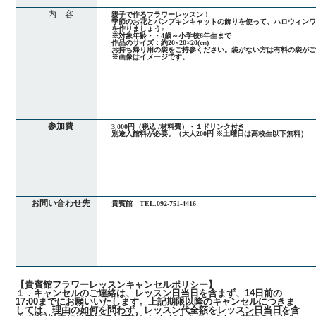
内 容
親子で作るフラワーレッスン！
季節のお花とパンプキンキャットの飾りを使って、ハロウィン
を作りましょう♪
※対象年齢・・4歳～小学校6年生まで
作品のサイズ：約20×20×20(㎝)
お持ち帰り用の袋をご持参ください。袋がない方は有料の袋が
※画像はイメージです。
参加費
3,000円（税込 /材料費）・１ドリンク付き
別途入館料が必要。（大人200円 ※土曜日は高校生以下無料）
お問い合わせ先
貴賓館 TEL.092-751-4416
【貴賓館フラワーレッスンキャンセルポリシー】
１．キャンセルのご連絡は、レッスン日当日を含まず、14日前の
17:00までにお願いいたします。上記期限以降のキャンセルにつきま
しては、理由の如何を問わず、レッスン代全額をレッスン日当日を含