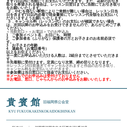
まず7日以内に当館にてお支払いいただきます。また、花材のお引き
取りを希望される場合は、レッスン日翌日までに当館にてお引き取り
をお願いいたします。
２．やむを得ない事情によりご来館が難しい場合は、レッスン日当
日を含まず7日以内必着で現金書留にてレッスン代全額をお支払いく
ださいますようお願いいたします。
３．キャンセル料（レッスン代）のお支払いが確認できない場合
は、次回以降のお申込みをお受けできませんので、あらかじめご了承
ください。
＜当館窓口＞＜お電話＞でのお申込み
1 ご参加イベント名、お日にち、時間
2 ご参加者名（ふりがな）保護者の方とお子さまのお名前必須で
す。
3 お子さまの年齢
4 連絡先（お電話番号）
以上をお伝えください。
※一度にお申込みいただける人数は、2組分までとさせていただきま
す。
※先着順に受付けます。定員になり次第、締め切りとなります。
※レッスン14日前過ぎてキャンセルされますと作品のお引き取り、
キャンセル料をお支払いいただきます。
※参加費は当日窓口にて現金でお支払いください。
※メールでのお申込みは受付けておりません
※お電話、窓口、じゃらんからのお申込みをお願いいたします。
旧福岡県公会堂
KYU FUKUOKAKEN
KOKAIDO
KIHINKAN