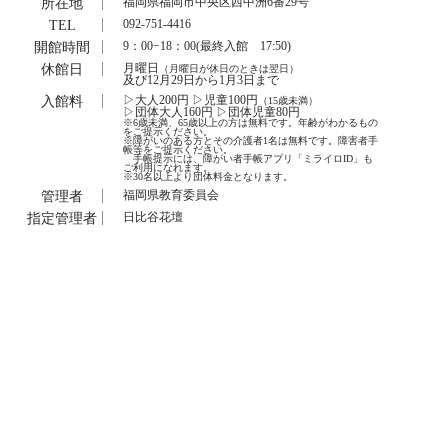
所在地
福岡県福岡市中央区西中洲6番29号
TEL
092-751-4416
開館時間
9：00−18：00(最終入館 17:50)
休館日
月曜日
（月曜日が休日のときは翌日）
及び12月29日から1月3日まで
入館料
▷大人200円 ▷児童100円
（15歳未満）
▷団体大人160円 ▷団体児童80円
※6歳未満、65歳以上の方は無料です。年齢がわかるもの
をご提示ください。
※障がいのある方とその介護者1名は無料です。障害者手
帳等をご提示ください。
手帳提示には、障がい者手帳アプリ「ミライロID」も
ご利用になれます。
※30名以上より団体料金となります。
管理者
福岡県教育委員会
指定管理者
日比谷花壇