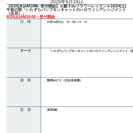
2026年6月24日
【8/20(木)AM10時~受付開始】≪親子deフラワーレッスン≫10/24(土)
午前の部「いたずらパンプキンキャットのハロウィンアレンジメント
（生花）」
8/20(火)AM10:00～受付開始
日 時
10月24日(土) 10：00～11：15
テーマ
「いたずらパンプキンキャットのハロウィンアレンジメント（
講 師
熊澤みどり（日比谷花壇）
定 員
各回8組