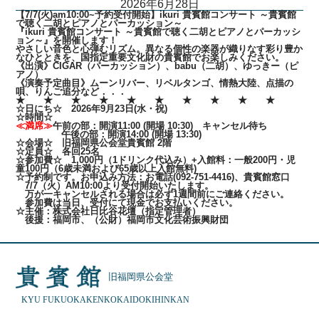
2026年6月28日
【7/7(火)am10:00~予約受付開始】ikuri 貴賓館コンサート ～貴賓館
で聴く二胡とピアノとパーカッション～
『ikuri 貴賓館コンサート ～貴賓館で聴く二胡とピアノとパーカッシ
ョン～』を開催します！
やさしい音色と心弾むリズム。異なる個性の楽器が織りなす彩り豊か
なひとときを、国指定重要文化財の貴賓館でお楽しみください。
《出演》CIGAR（パーカッション）、babu（二胡）、ゆっきー（ピ
アノ）
《演奏予定曲目》ムーンリバー、リベルタンゴ、情熱大陸、点描の
唄、りんご追分など．．．
★ ★ ★ ★ ★ ★ ★ ★ ★ ★
☆日にち☆ 2026年9月23日(水・祝)
☆時間☆
≪満席≫
午前の部：開演11:00 (開場 10:30) キャンセル待ち
午後の部：開演14:00 (開場 13:30)
☆会場☆ 旧福岡県公会堂貴賓館 2階
☆定員☆ 各回25名
☆参加費☆ 1,000円（1ドリンク代込み）+入館料：一般200円・児
童100円（6歳未満および65歳以上入館無料)
☆予約制です。お申込み方法：お電話(092-751-4416)、貴賓館窓口
7/7（火）AM10:00より受付開始いたします。
万が一キャンセルされる場合は必ず1週間前にご連絡ください。
参加費は当日、受付にて現金でお支払いください。
☆主催：株式会社日比谷花壇（指定管理者）
後援：福岡市、（公財）福岡市文化芸術振興財団
旧福岡県公会堂
KYU FUKUOKAKEN
KOKAIDO
KIHINKAN