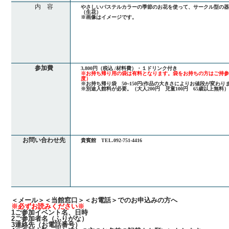
内 容
やさしいパステルカラーの季節のお花を使って、サークル型の
（生花）
※画像はイメージです。
参加費
3,800円（税込 /材料費）・１ドリンク付き
※お持ち帰り用の袋は有料となります。袋をお持ちの方はご持参く
度）
※お持ち帰り袋 50~150円(作品の大きさによりお値段が変わりま
※別途入館料が必要。（大人200円 児童100円 65歳以上無料
お問い合わせ先
貴賓館 TEL.092-751-4416
＜メール＞＜当館窓口＞＜お電話＞でのお申込みの方へ
※必ずお読みください※
1ご参加イベント名、日時
2ご参加者名（ふりがな）
3連絡先（お電話番号）