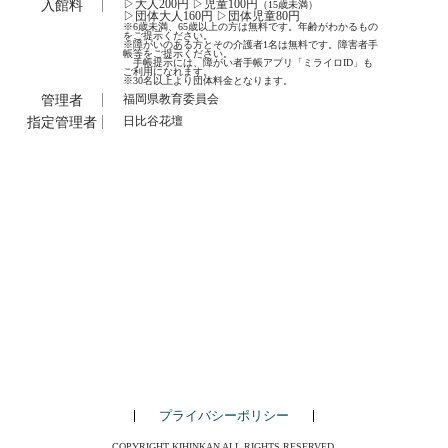
入館料
▷大人200円 ▷児童100円
（15歳未満）
▷団体大人160円 ▷団体児童80円
※6歳未満、65歳以上の方は無料です。年齢がわかるもの
をご提示ください。
※障がいのある方とその介護者1名は無料です。障害者手
帳等をご提示ください。
手帳提示には、障がい者手帳アプリ「ミライロID」も
ご利用になれます。
※30名以上より団体料金となります。
管理者
福岡県教育委員会
指定管理者
日比谷花壇
プライバシーポリシー
COPYRIGHT KIHINKAN ALL RIGHTS RESERVED.