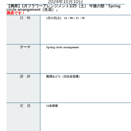
2024年10月10日
【満席】1月フラワーアレンジメント1/25（土） 午後の部「Spring
circle arrangement（生花）」
満席です！
日 時
1月25日(土) 14：00～15：30
テーマ
Spring circle arrangement
講 師
熊澤みどり（日比谷花壇）
定 員
14名前後