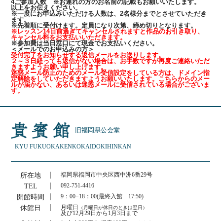
4ご参加人数 ※お連れの方のお名前の記載もお願いいたします。
以上をお伝えください。
※一度にお申込みいただける人数は、2名様分までとさせていただき
ます。
※先着順に受付けます。定員になり次第、締め切りとなります。
※レッスン14日前過ぎてキャンセルされますと作品のお引き取り、
キャンセル料をお支払いいただきます。
※参加費は当日窓口にて現金でお支払いください。
＜メールでのお申込みの方＞
受付完了をお知らせする返信メールをお送りします。
２～３日経っても返信がない場合は、お手数ですが再度ご連絡いただ
きますようお願い申し上げます。
迷惑メール防止のためのメール受信設定をしている方は、ドメイン指
定解除をしていただきますようお願いいたします。こちらからのメー
ルが届かない、あるいは迷惑メールに受信されている場合がございま
す。
旧福岡県公会堂
KYU FUKUOKAKEN
KOKAIDO
KIHINKAN
所在地
福岡県福岡市中央区西中洲6番29号
TEL
092-751-4416
開館時間
9：00−18：00(最終入館 17:50)
休館日
月曜日
（月曜日が休日のときは翌日）
及び12月29日から1月3日まで