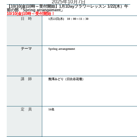
2025年10月7日
【10/10(金)10時～受付開始】1月1Dayフラワーレッスン 1/22(木）午
前の部「Spring arrangement」
10/10(金)10時～受付開始！
日 時
1月22日(木) 10：00～11：30
テーマ
Spring arrangement
講 師
熊澤みどり（日比谷花壇）
定 員
14名