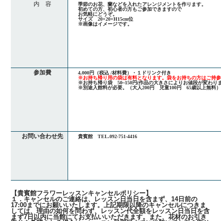
内 容
季節のお花、蘭などを入れたアレンジメントを作ります。
初めての方、初心者の方もご参加できますので
お気軽にどうぞ。
サイズ 20×20×H15cm位
※画像はイメージです。
参加費
4,000円（税込 /材料費）・１ドリンク付き
※お持ち帰り用の袋は有料となります。袋をお持ちの方はご持
※お持ち帰り袋 50~150円(作品の大きさによりお値段が変わりま
※別途入館料が必要。（大人200円 児童100円 65歳以上無料
お問い合わせ先
貴賓館 TEL.092-751-4416
【貴賓館フラワーレッスンキャンセルポリシー】
１．キャンセルのご連絡は、レッスン日当日を含まず、14日前の
17:00までにお願いいたします。上記期限以降のキャンセルにつきま
しては、理由の如何を問わず、レッスン代全額をレッスン日当日を含
まず7日以内に当館にてお支払いいただきます。また、花材のお引き