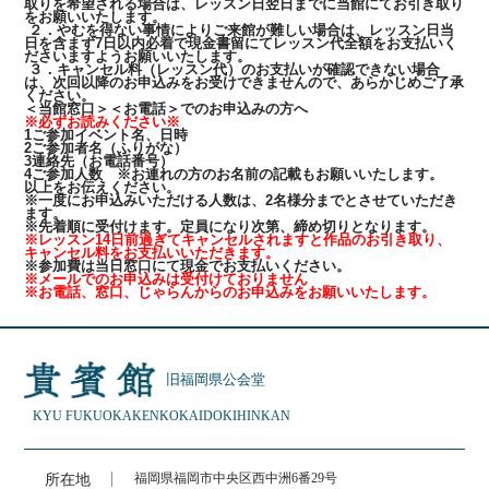
取りを希望される場合は、レッスン日翌日までに当館にてお引き取り
をお願いいたします。
２．やむを得ない事情によりご来館が難しい場合は、レッスン日当
日を含まず7日以内必着で現金書留にてレッスン代全額をお支払いく
ださいますようお願いいたします。
３．キャンセル料（レッスン代）のお支払いが確認できない場合
は、次回以降のお申込みをお受けできませんので、あらかじめご了承
ください。
＜当館窓口＞＜お電話＞でのお申込みの方へ
※必ずお読みください※
1ご参加イベント名、日時
2ご参加者名（ふりがな）
3連絡先（お電話番号）
4ご参加人数 ※お連れの方のお名前の記載もお願いいたします。
以上をお伝えください。
※一度にお申込みいただける人数は、2名様分までとさせていただき
ます。
※先着順に受付けます。定員になり次第、締め切りとなります。
※レッスン14日前過ぎてキャンセルされますと作品のお引き取り、
キャンセル料をお支払いいただきます。
※参加費は当日窓口にて現金でお支払いください。
※メールでのお申込みは受付けておりません
※お電話、窓口、じゃらんからのお申込みをお願いいたします。
旧福岡県公会堂
KYU FUKUOKAKEN
KOKAIDO
KIHINKAN
所在地
福岡県福岡市中央区西中洲6番29号