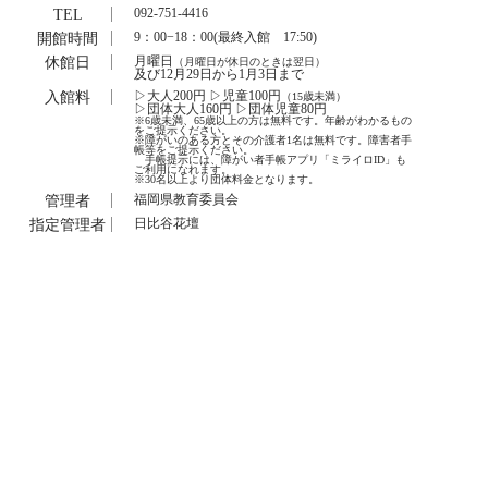
TEL
092-751-4416
開館時間
9：00−18：00(最終入館 17:50)
休館日
月曜日
（月曜日が休日のときは翌日）
及び12月29日から1月3日まで
入館料
▷大人200円 ▷児童100円
（15歳未満）
▷団体大人160円 ▷団体児童80円
※6歳未満、65歳以上の方は無料です。年齢がわかるもの
をご提示ください。
※障がいのある方とその介護者1名は無料です。障害者手
帳等をご提示ください。
手帳提示には、障がい者手帳アプリ「ミライロID」も
ご利用になれます。
※30名以上より団体料金となります。
管理者
福岡県教育委員会
指定管理者
日比谷花壇