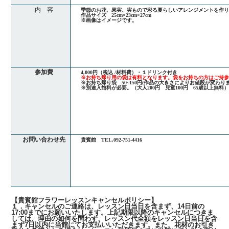
内 容
季節のお花、果実、実もので彩る夏らしいアレンジメントを作
作品サイズ 25cm×23cm×27cm
※画像はイメージです。
参加費
4,000円（税込 /材料費）・１ドリンク付き
※お持ち帰り用の袋は有料となります。袋をお持ちの方はご持
※お持ち帰り袋 50~150円(作品の大きさによりお値段が変わりま
※別途入館料が必要。（大人200円 児童100円 65歳以上無料
お問い合わせ先
貴賓館 TEL.092-751-4416
【貴賓館フラワーレッスンキャンセルポリシー】
１．キャンセルのご連絡は、レッスン日当日を含まず、14日前の
17:00までにお願いいたします。上記期限以降のキャンセルにつきま
しては、理由の如何を問わず、レッスン代全額をレッスン日当日を含
まず7日以内に当館にてお支払いいただきます。また、花材のお引き