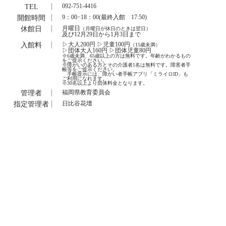
TEL
092-751-4416
開館時間
9：00−18：00(最終入館 17:50)
休館日
月曜日
（月曜日が休日のときは翌日）
及び12月29日から1月3日まで
入館料
▷大人200円 ▷児童100円
（15歳未満）
▷団体大人160円 ▷団体児童80円
※6歳未満、65歳以上の方は無料です。年齢がわかるもの
をご提示ください。
※障がいのある方とその介護者1名は無料です。障害者手
帳等をご提示ください。
手帳提示には、障がい者手帳アプリ「ミライロID」も
ご利用になれます。
※30名以上より団体料金となります。
管理者
福岡県教育委員会
指定管理者
日比谷花壇