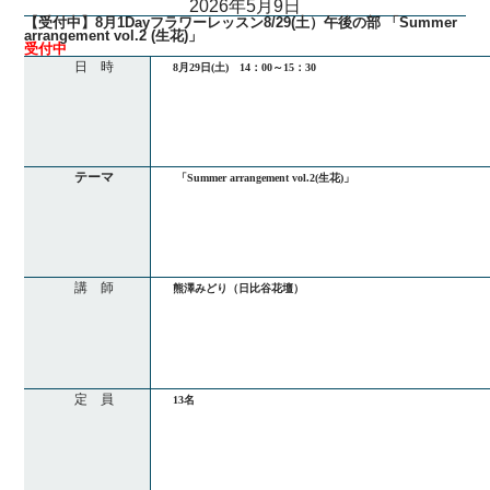
2026年5月9日
【受付中】8月1Dayフラワーレッスン8/29(土）午後の部 「Summer
arrangement vol.2 (生花)」
受付中
日 時
8月29日(土) 14：00～15：30
テーマ
「Summer arrangement vol.2(生花)」
講 師
熊澤みどり（日比谷花壇）
定 員
13名