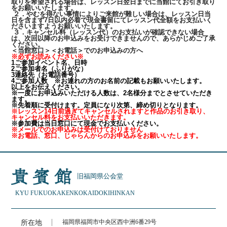
取りを希望される場合は、レッスン日翌日までに当館にてお引き取り
をお願いいたします。
２．やむを得ない事情によりご来館が難しい場合は、レッスン日当
日を含まず7日以内必着で現金書留にてレッスン代全額をお支払いく
ださいますようお願いいたします。
３．キャンセル料（レッスン代）のお支払いが確認できない場合
は、次回以降のお申込みをお受けできませんので、あらかじめご了承
ください。
＜当館窓口＞＜お電話＞でのお申込みの方へ
※必ずお読みください※
1ご参加イベント名、日時
2ご参加者名（ふりがな）
3連絡先（お電話番号）
4ご参加人数 ※お連れの方のお名前の記載もお願いいたします。
以上をお伝えください。
※一度にお申込みいただける人数は、2名様分までとさせていただき
ます。
※先着順に受付けます。定員になり次第、締め切りとなります。
※レッスン14日前過ぎてキャンセルされますと作品のお引き取り、
キャンセル料をお支払いいただきます。
※参加費は当日窓口にて現金でお支払いください。
※メールでのお申込みは受付けておりません
※お電話、窓口、じゃらんからのお申込みをお願いいたします。
旧福岡県公会堂
KYU FUKUOKAKEN
KOKAIDO
KIHINKAN
所在地
福岡県福岡市中央区西中洲6番29号