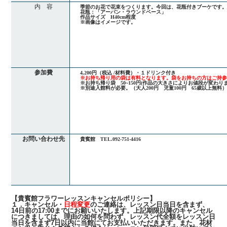
内 容
季節のお花で花束をつくります。今回は、花瓶付きブーケです
花瓶：「アーバン・ラウンドベース」
作品サイズ H40cm程度
※画像はイメージです。
参加費
4,200円（税込 /材料費）・１ドリンク付き
※お持ち帰り用の袋は有料となります。袋をお持ちの方はご持
※お持ち帰り袋 50~150円(作品の大きさによりお値段が変わりま
※別途入館料が必要。（大人200円 児童100円 65歳以上無料
お問い合わせ先
貴賓館 TEL.092-751-4416
【貴賓館フラワーレッスンキャンセルポリシー】
１．キャンセル・
日程変更
のご連絡は、レッスン日当日を含まず、
14日前の17:00までにお願いいたします。上記期限以降のキャンセル
につきましては、理由の如何を問わず、レッスン代全額をレッスン日
当日を含まず7日以内に当館にてお支払いいただきます。また、花材