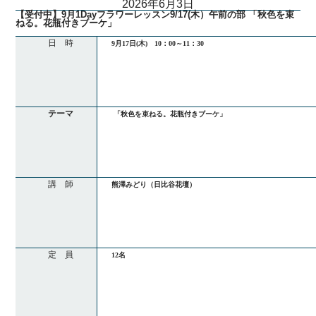
2026年6月3日
【受付中】9月1Dayフラワーレッスン9/17(木）午前の部 「秋色を束
ねる。花瓶付きブーケ」
日 時
9月17日(木) 10：00～11：30
テーマ
「秋色を束ねる。花瓶付きブーケ」
講 師
熊澤みどり（日比谷花壇）
定 員
12名