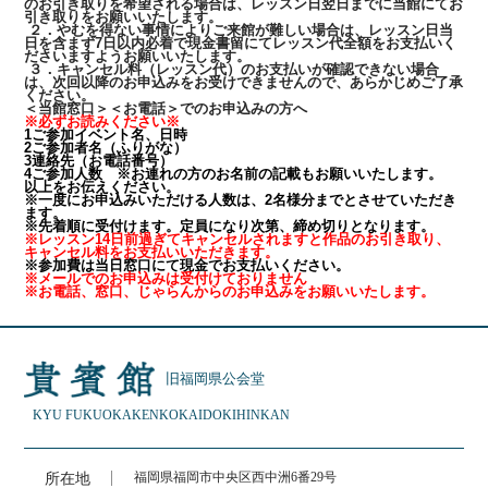
のお引き取りを希望される場合は、レッスン日翌日までに当館にてお
引き取りをお願いいたします。
２．やむを得ない事情によりご来館が難しい場合は、レッスン日当
日を含まず7日以内必着で現金書留にてレッスン代全額をお支払いく
ださいますようお願いいたします。
３．キャンセル料（レッスン代）のお支払いが確認できない場合
は、次回以降のお申込みをお受けできませんので、あらかじめご了承
ください。
＜当館窓口＞＜お電話＞でのお申込みの方へ
※必ずお読みください※
1ご参加イベント名、日時
2ご参加者名（ふりがな）
3連絡先（お電話番号）
4ご参加人数 ※お連れの方のお名前の記載もお願いいたします。
以上をお伝えください。
※一度にお申込みいただける人数は、2名様分までとさせていただき
ます。
※先着順に受付けます。定員になり次第、締め切りとなります。
※レッスン14日前過ぎてキャンセルされますと作品のお引き取り、
キャンセル料をお支払いいただきます。
※参加費は当日窓口にて現金でお支払いください。
※メールでのお申込みは受付けておりません
※お電話、窓口、じゃらんからのお申込みをお願いいたします。
旧福岡県公会堂
KYU FUKUOKAKEN
KOKAIDO
KIHINKAN
所在地
福岡県福岡市中央区西中洲6番29号