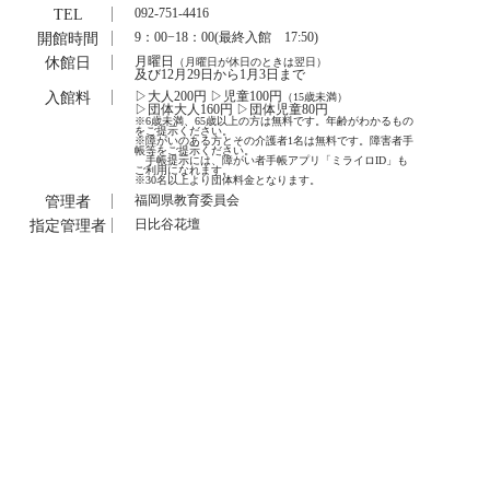
TEL
092-751-4416
開館時間
9：00−18：00(最終入館 17:50)
休館日
月曜日
（月曜日が休日のときは翌日）
及び12月29日から1月3日まで
入館料
▷大人200円 ▷児童100円
（15歳未満）
▷団体大人160円 ▷団体児童80円
※6歳未満、65歳以上の方は無料です。年齢がわかるもの
をご提示ください。
※障がいのある方とその介護者1名は無料です。障害者手
帳等をご提示ください。
手帳提示には、障がい者手帳アプリ「ミライロID」も
ご利用になれます。
※30名以上より団体料金となります。
管理者
福岡県教育委員会
指定管理者
日比谷花壇