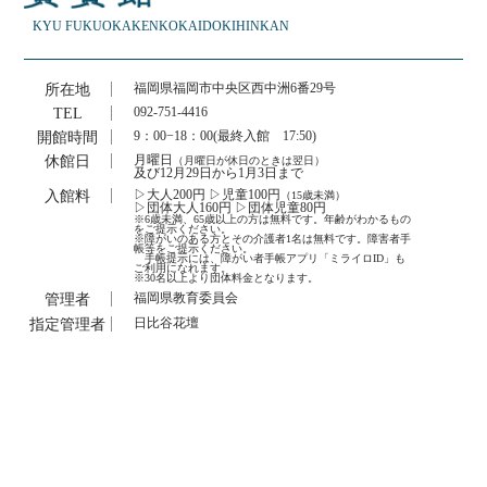
KYU FUKUOKAKEN
KOKAIDO
KIHINKAN
所在地
福岡県福岡市中央区西中洲6番29号
TEL
092-751-4416
開館時間
9：00−18：00(最終入館 17:50)
休館日
月曜日
（月曜日が休日のときは翌日）
及び12月29日から1月3日まで
入館料
▷大人200円 ▷児童100円
（15歳未満）
▷団体大人160円 ▷団体児童80円
※6歳未満、65歳以上の方は無料です。年齢がわかるもの
をご提示ください。
※障がいのある方とその介護者1名は無料です。障害者手
帳等をご提示ください。
手帳提示には、障がい者手帳アプリ「ミライロID」も
ご利用になれます。
※30名以上より団体料金となります。
管理者
福岡県教育委員会
指定管理者
日比谷花壇