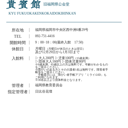
旧福岡県公会堂
KYU FUKUOKAKEN
KOKAIDO
KIHINKAN
所在地
福岡県福岡市中央区西中洲6番29号
TEL
092-751-4416
開館時間
9：00−18：00(最終入館 17:50)
休館日
月曜日
（月曜日が休日のときは翌日）
及び12月29日から1月3日まで
入館料
▷大人200円 ▷児童100円
（15歳未満）
▷団体大人160円 ▷団体児童80円
※6歳未満、65歳以上の方は無料です。年齢がわかるもの
をご提示ください。
※障がいのある方とその介護者1名は無料です。障害者手
帳等をご提示ください。
手帳提示には、障がい者手帳アプリ「ミライロID」も
ご利用になれます。
※30名以上より団体料金となります。
管理者
福岡県教育委員会
指定管理者
日比谷花壇