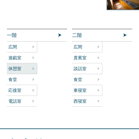
一階
二階
広間
広間
遊戯室
貴賓室
休憩室
談話室
食堂
食堂
応接室
東寝室
電話室
西寝室