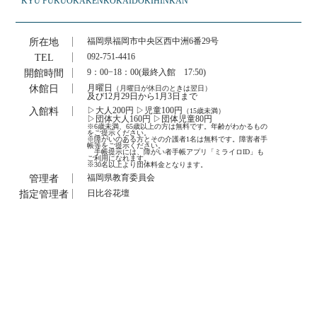
KYU FUKUOKAKEN
KOKAIDO
KIHINKAN
所在地
福岡県福岡市中央区西中洲6番29号
TEL
092-751-4416
開館時間
9：00−18：00(最終入館 17:50)
休館日
月曜日
（月曜日が休日のときは翌日）
及び12月29日から1月3日まで
入館料
▷大人200円 ▷児童100円
（15歳未満）
▷団体大人160円 ▷団体児童80円
※6歳未満、65歳以上の方は無料です。年齢がわかるもの
をご提示ください。
※障がいのある方とその介護者1名は無料です。障害者手
帳等をご提示ください。
手帳提示には、障がい者手帳アプリ「ミライロID」も
ご利用になれます。
※30名以上より団体料金となります。
管理者
福岡県教育委員会
指定管理者
日比谷花壇