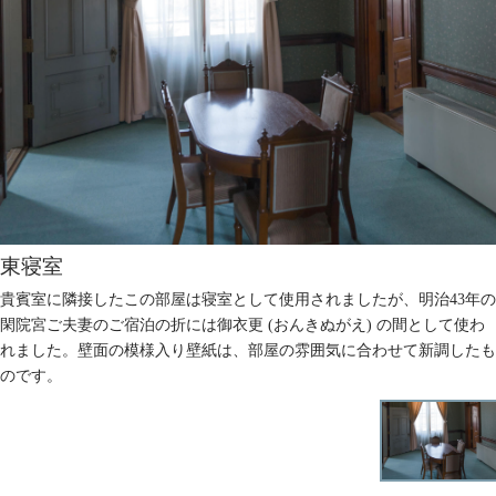
東寝室
貴賓室に隣接したこの部屋は寝室として使用されましたが、明治43年の
閑院宮ご夫妻のご宿泊の折には御衣更 (おんきぬがえ) の間として使わ
れました。壁面の模様入り壁紙は、部屋の雰囲気に合わせて新調したも
のです。